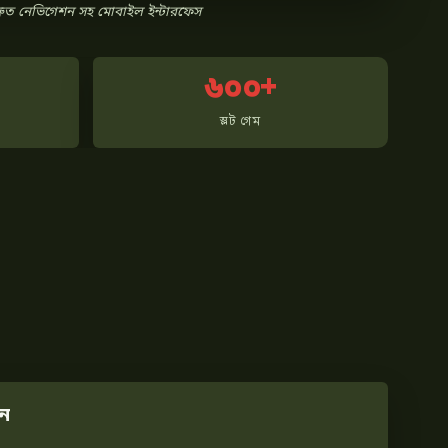
রুত নেভিগেশন সহ মোবাইল ইন্টারফেস
৬০০+
স্লট গেম
ন