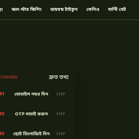
িং
অল-স্টার ফিশিং
ডায়মন্ড টাইকুন
কেনিও
মাল্টি বেট
দ্রুত তথ্য
OVERVIEW
01
মোবাইল নম্বর দিন
STEP
02
OTP যাচাই করুন
STEP
03
ছোট ডিপোজিট দিন
STEP