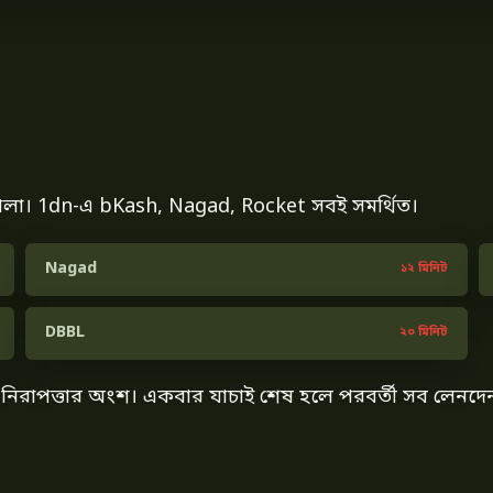
ও তোলা। 1dn-এ bKash, Nagad, Rocket সবই সমর্থিত।
Nagad
১২ মিনিট
DBBL
২০ মিনিট
ি নিরাপত্তার অংশ। একবার যাচাই শেষ হলে পরবর্তী সব লেনদ