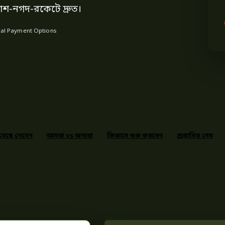
শ-নগদ-রকেটে দ্রুত।
al Payment Options
বেছে নেবেন
আমরা vs অন্যরা
কিভাবে শুরু করবেন
প্রস্তাবিত গেম