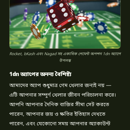
Rocket, bKash এবং Nagad সহ একাধিক পেমেন্ট অপশন 1dn অ্যাপে
উপলব্ধ
1dn অ্যাপের অনন্য বৈশিষ্ট্য
আমাদের অ্যাপ শুধুমাত্র গেম খেলার জন্যই নয় —
এটি আপনার সম্পূর্ণ খেলার জীবন পরিচালনা করে।
আপনি আপনার দৈনিক বাজির সীমা সেট করতে
পারেন, আপনার জয় ও ক্ষতির ইতিহাস দেখতে
পারেন, এবং যেকোনো সময় আপনার অ্যাকাউন্ট