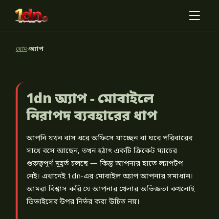
হোম
›
অ্যাপ
1dn অ্যাপ - মোবাইলে
নিরাপদ ব্যবহারের ধাপ
আপনি যখন বাস ধরে অফিসে যাচ্ছেন বা ঘরে পরিবারের
সাথে বসে আছেন, তখন হঠাৎ একটি ক্রিকেট ম্যাচের
গুরুত্বপূর্ণ মুহূর্ত চলছে — কিন্তু আপনার হাতে ল্যাপটপ
নেই। এখানেই 1dn-এর মোবাইল অ্যাপ আপনার সমাধান।
আমরা বিশ্বাস করি যে আপনার খেলার অভিজ্ঞতা কখনোই
ডিভাইসের উপর নির্ভর করা উচিত নয়।