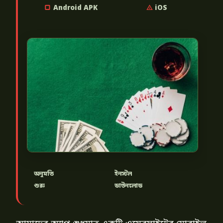
▢
◬
Android APK
iOS
অনুমতি
ইনস্টল
শুরু
ডাউনলোড