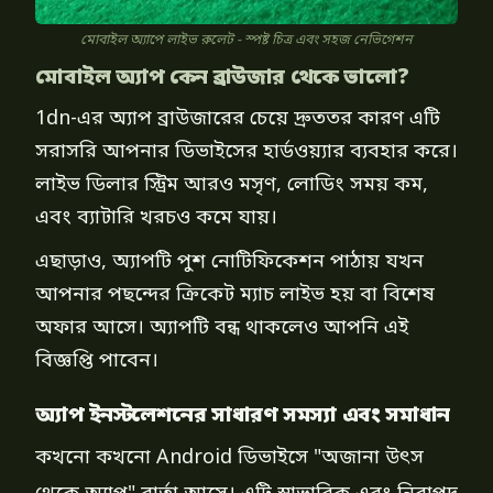
মোবাইল অ্যাপে লাইভ রুলেট - স্পষ্ট চিত্র এবং সহজ নেভিগেশন
মোবাইল অ্যাপ কেন ব্রাউজার থেকে ভালো?
1dn-এর অ্যাপ ব্রাউজারের চেয়ে দ্রুততর কারণ এটি
সরাসরি আপনার ডিভাইসের হার্ডওয়্যার ব্যবহার করে।
লাইভ ডিলার স্ট্রিম আরও মসৃণ, লোডিং সময় কম,
এবং ব্যাটারি খরচও কমে যায়।
এছাড়াও, অ্যাপটি পুশ নোটিফিকেশন পাঠায় যখন
আপনার পছন্দের ক্রিকেট ম্যাচ লাইভ হয় বা বিশেষ
অফার আসে। অ্যাপটি বন্ধ থাকলেও আপনি এই
বিজ্ঞপ্তি পাবেন।
অ্যাপ ইনস্টলেশনের সাধারণ সমস্যা এবং সমাধান
কখনো কখনো Android ডিভাইসে "অজানা উৎস