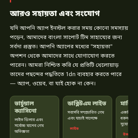
আরও সহায়তা এবং সংযোগ
যদি আপনি অ্যাপ ইনস্টল করার সময় কোনো সমস্যায়
পড়েন, আমাদের বাংলা সাপোর্ট টিম সাহায্যের জন্য
সর্বদা প্রস্তুত। আপনি অ্যাপের মধ্যের "সহায়তা"
অপশন থেকে আমাদের সাথে যোগাযোগ করতে
পারেন। আমরা নিশ্চিত করি যে প্রতিটি খেলোয়াড়
তাদের পছন্দের পদ্ধতিতে 1dn ব্যবহার করতে পারে
— অ্যাপ, ওয়েব, বা যাই হোক না কেন।
ভার্চুয়াল
ডাব্লিউএম লাইভ
মাল্টি 
ক্যাসিনো
সরাসরি সম্প্রচারিত গেম
একাধিক ইভ
এবং যাচাই সাপেক্ষে
ধরুন এবং 
লাইভ ডিলার এবং
সুযোগ পান
সর্বোচ্চ মানের গেম
লাইভ
অভিজ্ঞতা
উচ্চ পে