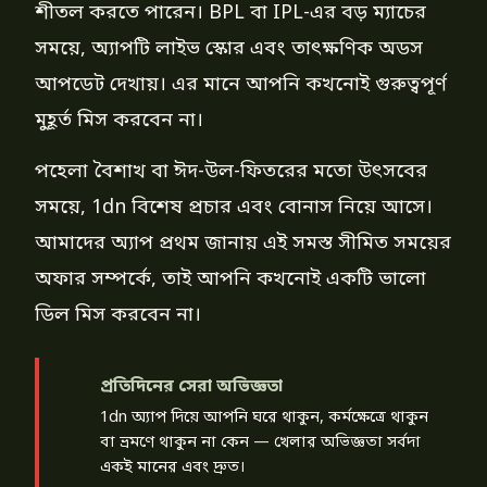
শীতল করতে পারেন। BPL বা IPL-এর বড় ম্যাচের
সময়ে, অ্যাপটি লাইভ স্কোর এবং তাৎক্ষণিক অডস
আপডেট দেখায়। এর মানে আপনি কখনোই গুরুত্বপূর্ণ
মুহূর্ত মিস করবেন না।
পহেলা বৈশাখ বা ঈদ-উল-ফিতরের মতো উৎসবের
সময়ে, 1dn বিশেষ প্রচার এবং বোনাস নিয়ে আসে।
আমাদের অ্যাপ প্রথম জানায় এই সমস্ত সীমিত সময়ের
অফার সম্পর্কে, তাই আপনি কখনোই একটি ভালো
ডিল মিস করবেন না।
প্রতিদিনের সেরা অভিজ্ঞতা
1dn অ্যাপ দিয়ে আপনি ঘরে থাকুন, কর্মক্ষেত্রে থাকুন
বা ভ্রমণে থাকুন না কেন — খেলার অভিজ্ঞতা সর্বদা
একই মানের এবং দ্রুত।