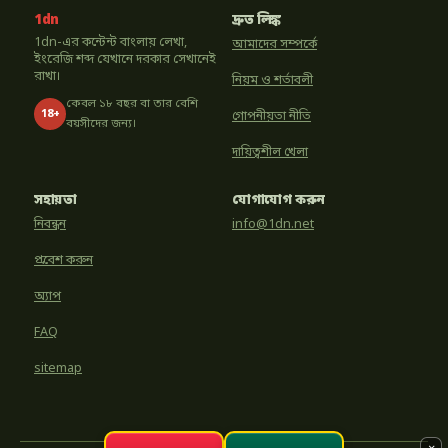
1dn
দ্রুত লিঙ্ক
1dn-এর কন্টেন্ট বাংলায় লেখা,
আমাদের সম্পর্কে
ইংরেজি শব্দ যেখানে দরকার সেখানেই
রাখা।
নিয়ম ও শর্তাবলী
কেবল ১৮ বছর বা তার বেশি
18+
গোপনীয়তা নীতি
বয়সীদের জন্য।
দায়িত্বশীল খেলা
সহায়তা
যোগাযোগ করুন
নিবন্ধন
info@1dn.net
প্রবেশ করুন
অ্যাপ
FAQ
sitemap