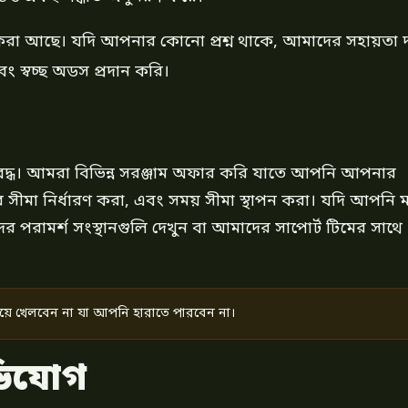
খ করা আছে। যদি আপনার কোনো প্রশ্ন থাকে, আমাদের সহায়তা দল
স্বচ্ছ অডস প্রদান করি।
িবদ্ধ। আমরা বিভিন্ন সরঞ্জাম অফার করি যাতে আপনি আপনার
যয়ের সীমা নির্ধারণ করা, এবং সময় সীমা স্থাপন করা। যদি আপনি 
পরামর্শ সংস্থানগুলি দেখুন বা আমাদের সাপোর্ট টিমের সাথে
িয়ে খেলবেন না যা আপনি হারাতে পারবেন না।
ভিযোগ