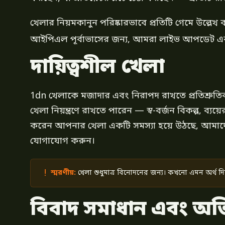
খেলার নিয়মকানুন পরিষ্কারভাবে প্রতিটি গেমে উল্লে
আইপিএল পূর্বাভাসের জন্য, আমরা লাইভ আপডেট এবং 
দায়িত্বশীল খেলা
1dn খেলাকে মজাদার এবং নিরাপদ রাখতে প্রতিশ্রুত
খেলা নিয়ন্ত্রণে রাখতে পারেন — স্ব-বর্জন বিকল্প, ব্
করেন আপনার খেলা একটি সমস্যা হয়ে উঠছে, আমাদের 
যোগাযোগ করুন।
!
স্মরণীয়:
খেলা শুধুমাত্র বিনোদনের জন্য। কখনো এমন অর্থ দ
বিবাদ সমাধান এবং অ