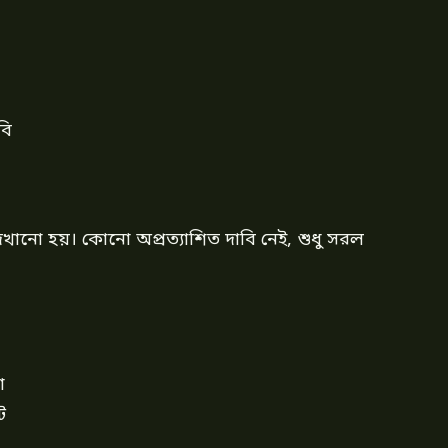
বি
 দেখানো হয়। কোনো অপ্রত্যাশিত দাবি নেই, শুধু সরল
া
ট