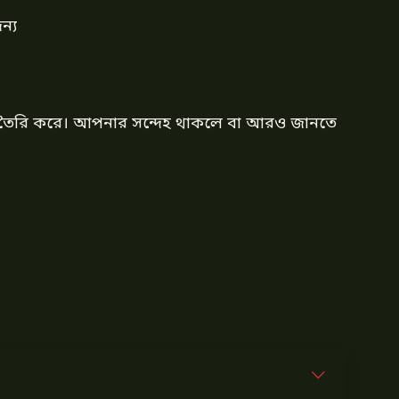
ন্য
জ্ঞতা তৈরি করে। আপনার সন্দেহ থাকলে বা আরও জানতে