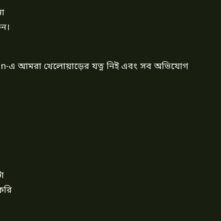
নো
ুন।
dn-এ আমরা খেলোয়াড়ের যত্ন নিই এবং সব অভিযোগ
া
করি