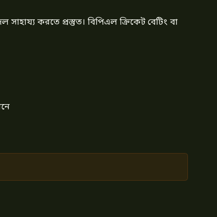
 সাহায্য করতে প্রস্তুত। বিপিএল ক্রিকেট বেটিং বা
মনে